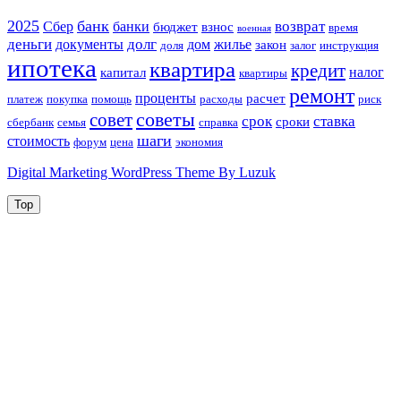
2025
банк
возврат
Сбер
банки
бюджет
взнос
время
военная
деньги
долг
документы
дом
жилье
закон
доля
залог
инструкция
ипотека
квартира
кредит
налог
капитал
квартиры
ремонт
проценты
расчет
платеж
покупка
помощь
расходы
риск
советы
совет
срок
ставка
сроки
сбербанк
семья
справка
шаги
стоимость
форум
цена
экономия
Digital Marketing WordPress Theme By Luzuk
Top