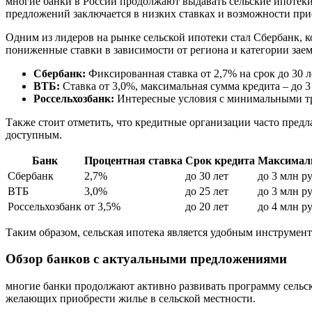
многие банки в России продолжают выдавать сельские ипотек
предложений заключается в низких ставках и возможности прио
Одним из лидеров на рынке сельской ипотеки стал Сбербанк, 
пониженные ставки в зависимости от региона и категории зае
Сбербанк:
Фиксированная ставка от 2,7% на срок до 30 л
ВТБ:
Ставка от 3,0%, максимальная сумма кредита – до 3
Россельхозбанк:
Интересные условия с минимальными тр
Также стоит отметить, что кредитные организации часто пред
доступным.
Банк
Процентная ставка
Срок кредита
Максимал
Сбербанк
2,7%
до 30 лет
до 3 млн р
ВТБ
3,0%
до 25 лет
до 3 млн р
Россельхозбанк
от 3,5%
до 20 лет
до 4 млн р
Таким образом, сельская ипотека является удобным инструмент
Обзор банков с актуальными предложениями
многие банки продолжают активно развивать программу сельск
желающих приобрести жилье в сельской местности.