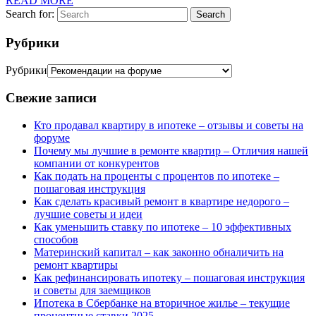
READ MORE
Search for:
Search
Рубрики
Рубрики
Свежие записи
Кто продавал квартиру в ипотеке – отзывы и советы на
форуме
Почему мы лучшие в ремонте квартир – Отличия нашей
компании от конкурентов
Как подать на проценты с процентов по ипотеке –
пошаговая инструкция
Как сделать красивый ремонт в квартире недорого –
лучшие советы и идеи
Как уменьшить ставку по ипотеке – 10 эффективных
способов
Материнский капитал – как законно обналичить на
ремонт квартиры
Как рефинансировать ипотеку – пошаговая инструкция
и советы для заемщиков
Ипотека в Сбербанке на вторичное жилье – текущие
процентные ставки 2025