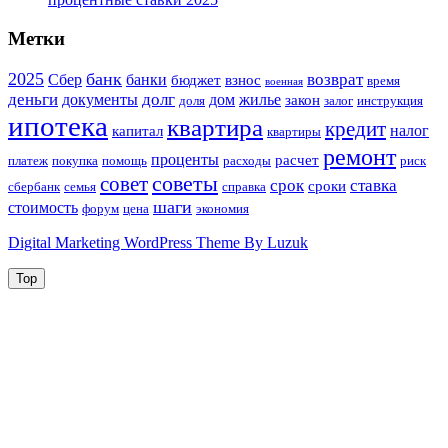
Метки
2025
банк
возврат
Сбер
банки
бюджет
взнос
время
военная
деньги
долг
документы
дом
жилье
закон
доля
залог
инструкция
ипотека
квартира
кредит
налог
капитал
квартиры
ремонт
проценты
расчет
платеж
покупка
помощь
расходы
риск
советы
совет
срок
ставка
сроки
сбербанк
семья
справка
шаги
стоимость
форум
цена
экономия
Digital Marketing WordPress Theme By Luzuk
Top