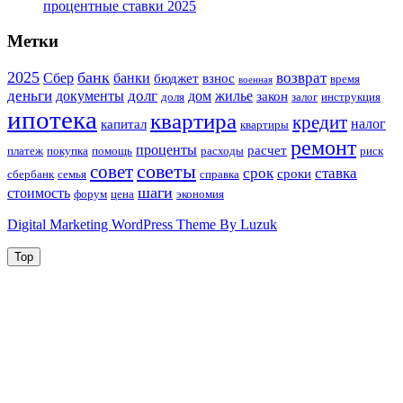
процентные ставки 2025
Метки
2025
банк
возврат
Сбер
банки
бюджет
взнос
время
военная
деньги
долг
документы
дом
жилье
закон
доля
залог
инструкция
ипотека
квартира
кредит
налог
капитал
квартиры
ремонт
проценты
расчет
платеж
покупка
помощь
расходы
риск
советы
совет
срок
ставка
сроки
сбербанк
семья
справка
шаги
стоимость
форум
цена
экономия
Digital Marketing WordPress Theme By Luzuk
Top