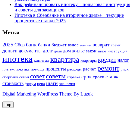
Как рефинансировать ипотеку – пошаговая инструкция
и советы для заемщиков
Ипотека в Сбербанке на вторичное жилье – текущие
процентные ставки 2025
Метки
2025
банк
возврат
Сбер
банки
бюджет
взнос
время
военная
деньги
долг
документы
дом
жилье
закон
доля
залог
инструкция
ипотека
квартира
кредит
налог
капитал
квартиры
ремонт
проценты
расчет
платеж
покупка
помощь
расходы
риск
советы
совет
срок
ставка
сроки
сбербанк
семья
справка
шаги
стоимость
форум
цена
экономия
Digital Marketing WordPress Theme By Luzuk
Top