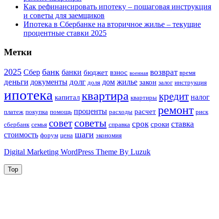
Как рефинансировать ипотеку – пошаговая инструкция
и советы для заемщиков
Ипотека в Сбербанке на вторичное жилье – текущие
процентные ставки 2025
Метки
2025
банк
возврат
Сбер
банки
бюджет
взнос
время
военная
деньги
долг
документы
дом
жилье
закон
доля
залог
инструкция
ипотека
квартира
кредит
налог
капитал
квартиры
ремонт
проценты
расчет
платеж
покупка
помощь
расходы
риск
советы
совет
срок
ставка
сроки
сбербанк
семья
справка
шаги
стоимость
форум
цена
экономия
Digital Marketing WordPress Theme By Luzuk
Top