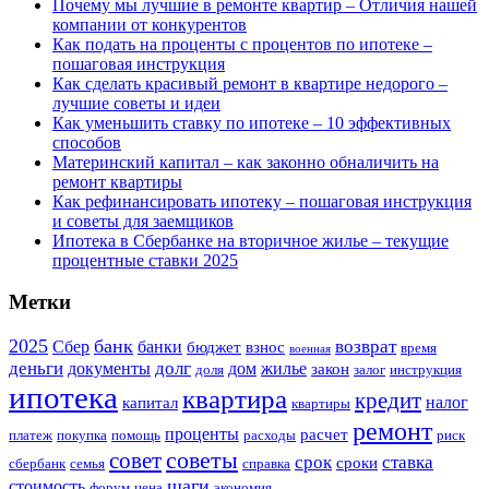
Почему мы лучшие в ремонте квартир – Отличия нашей
компании от конкурентов
Как подать на проценты с процентов по ипотеке –
пошаговая инструкция
Как сделать красивый ремонт в квартире недорого –
лучшие советы и идеи
Как уменьшить ставку по ипотеке – 10 эффективных
способов
Материнский капитал – как законно обналичить на
ремонт квартиры
Как рефинансировать ипотеку – пошаговая инструкция
и советы для заемщиков
Ипотека в Сбербанке на вторичное жилье – текущие
процентные ставки 2025
Метки
2025
банк
возврат
Сбер
банки
бюджет
взнос
время
военная
деньги
долг
документы
дом
жилье
закон
доля
залог
инструкция
ипотека
квартира
кредит
налог
капитал
квартиры
ремонт
проценты
расчет
платеж
покупка
помощь
расходы
риск
советы
совет
срок
ставка
сроки
сбербанк
семья
справка
шаги
стоимость
форум
цена
экономия